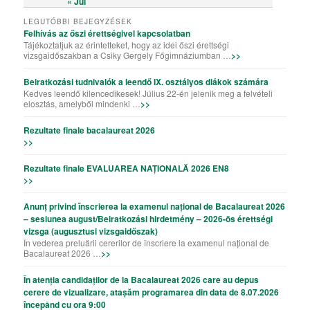
« Júl
LEGUTÓBBI BEJEGYZÉSEK
Felhívás az őszi érettségivel kapcsolatban
Tájékoztatjuk az érintetteket, hogy az idei őszi érettségi
vizsgaidőszakban a Csiky Gergely Főgimnáziumban …
>>
Beiratkozási tudnivalók a leendő IX. osztályos diákok számára
Kedves leendő kilencedikesek! Július 22-én jelenik meg a felvételi
elosztás, amelyből mindenki …
>>
Rezultate finale bacalaureat 2026
>>
Rezultate finale EVALUAREA NAȚIONALĂ 2026 EN8
>>
Anunț privind înscrierea la examenul național de Bacalaureat 2026
– sesiunea august/Beiratkozási hirdetmény – 2026-ös érettségi
vizsga (augusztusi vizsgaidőszak)
În vederea preluării cererilor de înscriere la examenul național de
Bacalaureat 2026 …
>>
În atenția candidaților de la Bacalaureat 2026 care au depus
cerere de vizualizare, atașăm programarea din data de 8.07.2026
începând cu ora 9:00