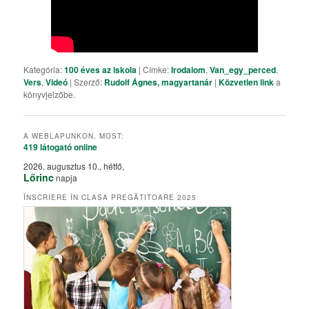
Kategória:
100 éves az iskola
| Címke:
Irodalom
,
Van_egy_perced
,
Vers
,
Videó
| Szerző:
Rudolf Ágnes, magyartanár
|
Közvetlen link
a
könyvjelzőbe.
A WEBLAPUNKON, MOST:
419 látogató
online
2026. augusztus 10., hétfő,
Lőrinc
napja
ÎNSCRIERE ÎN CLASA PREGĂTITOARE 2025