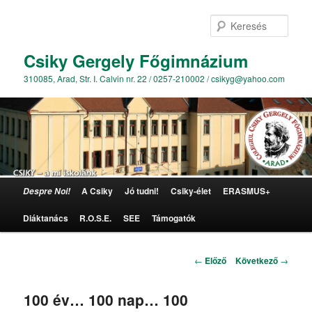
Kere
Csiky Gergely Főgimnázium
310085, Arad, Str. I. Calvin nr. 22 / 0257-210002 / csikyg@yahoo.com
Főmenü
A Csiky
Jó tudni!
Csiky-élet
ERASMUS+
Despre Noi!
Tovább az elsődleges tartalomra
Diáktanács
R.O.S.E.
SEE
Támogatók
Bejegyzés navigáció
←
Előző
Következő
→
100 év… 100 nap… 100