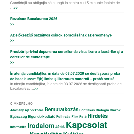
Candidații au obligația să ajungă în centru cu 15 minunte înainte de
…
>>
Rezultate Bacalaureat 2026
>>
Az előkészítő osztályos diákok sorsolásának az eredmenye
>>
Precizǎri privind depunerea cererilor de vizualizare a lucrǎrilor şi a
cererilor de contestație
>>
În atenția candidaților, în data de 03.07.2026 se desfășoară proba
de bacalaureat E)b) limba și literatura maternă – probă scrisă
În atenția candidaților, în data de 03.07.2026 se desfășoară proba de
bacalaureat …
>>
CIMKEFELHŐ
Bemutatkozás
Bentlakás
Biológia
Diákok
Adomány
Ajándékozás
Hirdetés
Egészség
Elgondolkodtató
Felhívás
Film
Fotó
Kapcsolat
Irodalom
Játék
Informatika