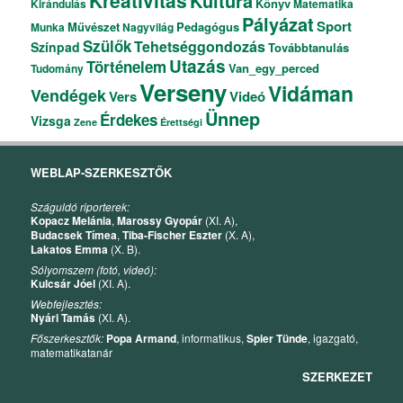
Kreativitás
Kultúra
Könyv
Kirándulás
Matematika
Pályázat
Sport
Művészet
Pedagógus
Munka
Nagyvilág
Szülők
Tehetséggondozás
Színpad
Továbbtanulás
Utazás
Történelem
Van_egy_perced
Tudomány
Verseny
Vidáman
Vendégek
Vers
Videó
Ünnep
Érdekes
Vizsga
Zene
Érettségi
WEBLAP-SZERKESZTŐK
Száguldó riporterek:
Kopacz Melánia
,
Marossy Gyopár
(XI. A),
Budacsek Tímea
,
Tiba-Fischer Eszter
(X. A),
Lakatos Emma
(X. B).
Sólyomszem (fotó, videó):
Kulcsár Jóel
(XI. A).
Webfejlesztés:
Nyári Tamás
(XI. A).
Főszerkesztők:
Popa Armand
, informatikus,
Spier Tünde
, igazgató,
matematikatanár
SZERKEZET