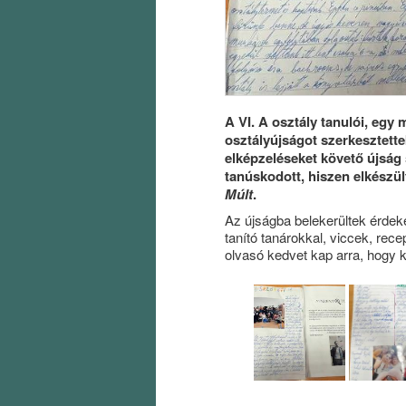
A VI. A osztály tanulói, egy
osztályújságot szerkesztette
elképzeléseket követő újság 
tanúskodott, hiszen elkészül
Múlt
.
Az újságba belekerültek érdeke
tanító tanárokkal, viccek, rec
olvasó kedvet kap arra, hogy k