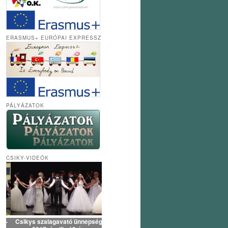
ERASMUS+ EURÓPAI EXPRESSZ
PÁLYÁZATOK
CSIKY-VIDEÓK
Csikys szalagavató ünnepség