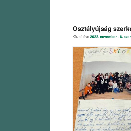
Osztályújság szerk
Közzétéve
2022. november 16. sze