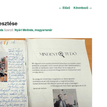
Bejegyzés navigáció
←
Előző
Következő
→
esztése
rda
Szerző:
Nyári Melinda, magyartanár