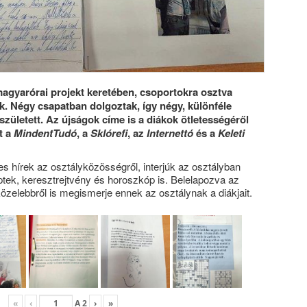
 magyarórai projekt keretében, csoportokra osztva
k. Négy csapatban dolgoztak, így négy, különféle
született. Az újságok címe is a diákok ötletességéről
t a
MindentTudó
, a
Sklórefi
, az
Internettó
és a
Keleti
s hírek az osztályközösségről, interjúk az osztályban
eptek, keresztrejtvény és horoszkóp is. Belelapozva az
özelebbről is megismerje ennek az osztálynak a diákjait.
«
‹
A
2
›
»