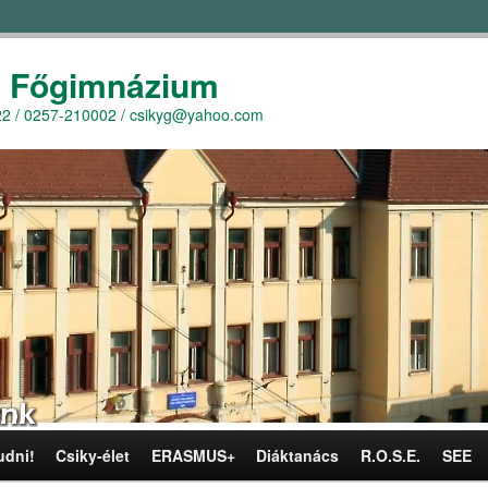
y Főgimnázium
r. 22 / 0257-210002 / csikyg@yahoo.com
udni!
Csiky-élet
ERASMUS+
Diáktanács
R.O.S.E.
SEE
omra