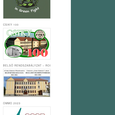
CSIKY 100
BELSŐ RENDSZABÁLYZAT – ROI
OMMO 2023