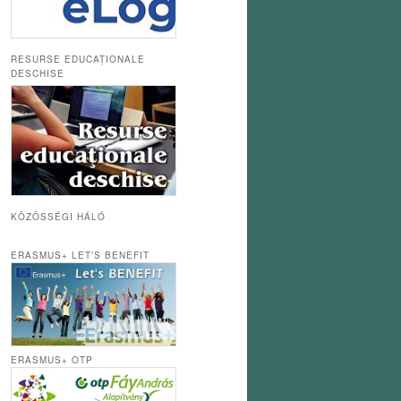
RESURSE EDUCAȚIONALE
DESCHISE
KÖZÖSSÉGI HÁLÓ
ERASMUS+ LET’S BENEFIT
ERASMUS+ OTP