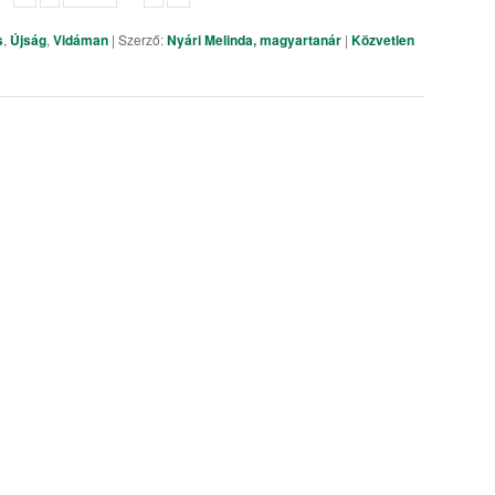
s
,
Újság
,
Vidáman
| Szerző:
Nyári Melinda, magyartanár
|
Közvetlen