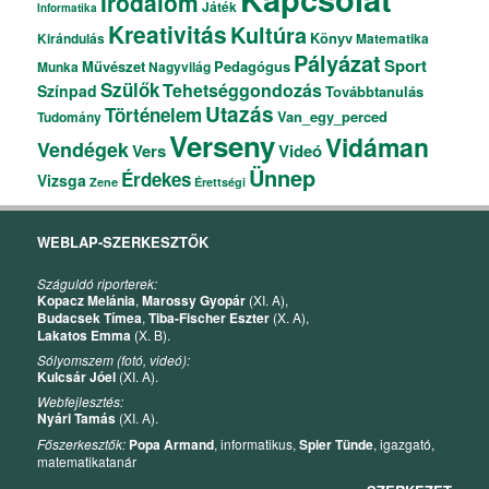
Irodalom
Játék
Informatika
Kreativitás
Kultúra
Könyv
Kirándulás
Matematika
Pályázat
Sport
Művészet
Pedagógus
Munka
Nagyvilág
Szülők
Tehetséggondozás
Színpad
Továbbtanulás
Utazás
Történelem
Van_egy_perced
Tudomány
Verseny
Vidáman
Vendégek
Vers
Videó
Ünnep
Érdekes
Vizsga
Zene
Érettségi
WEBLAP-SZERKESZTŐK
Száguldó riporterek:
Kopacz Melánia
,
Marossy Gyopár
(XI. A),
Budacsek Tímea
,
Tiba-Fischer Eszter
(X. A),
Lakatos Emma
(X. B).
Sólyomszem (fotó, videó):
Kulcsár Jóel
(XI. A).
Webfejlesztés:
Nyári Tamás
(XI. A).
Főszerkesztők:
Popa Armand
, informatikus,
Spier Tünde
, igazgató,
matematikatanár