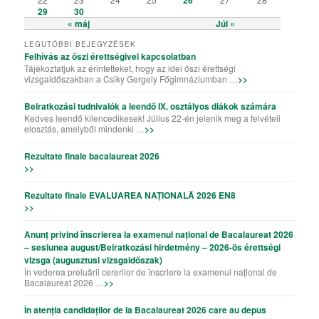
29
30
« máj
Júl »
LEGUTÓBBI BEJEGYZÉSEK
Felhívás az őszi érettségivel kapcsolatban
Tájékoztatjuk az érintetteket, hogy az idei őszi érettségi
vizsgaidőszakban a Csiky Gergely Főgimnáziumban …
>>
Beiratkozási tudnivalók a leendő IX. osztályos diákok számára
Kedves leendő kilencedikesek! Július 22-én jelenik meg a felvételi
elosztás, amelyből mindenki …
>>
Rezultate finale bacalaureat 2026
>>
Rezultate finale EVALUAREA NAȚIONALĂ 2026 EN8
>>
Anunț privind înscrierea la examenul național de Bacalaureat 2026
– sesiunea august/Beiratkozási hirdetmény – 2026-ös érettségi
vizsga (augusztusi vizsgaidőszak)
În vederea preluării cererilor de înscriere la examenul național de
Bacalaureat 2026 …
>>
În atenția candidaților de la Bacalaureat 2026 care au depus