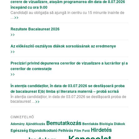
cerere de vizualizare, atașăm programarea din data de 8.07.2026
începând cu ora 9:00
Candidații au obligația să ajungă în centru cu 15 minunte înainte de
…
>>
Rezultate Bacalaureat 2026
>>
Az előkészítő osztályos diákok sorsolásának az eredmenye
>>
Precizǎri privind depunerea cererilor de vizualizare a lucrǎrilor şi a
cererilor de contestație
>>
În atenția candidaților, în data de 03.07.2026 se desfășoară proba
de bacalaureat E)b) limba și literatura maternă – probă scrisă
În atenția candidaților, în data de 03.07.2026 se desfășoară proba de
bacalaureat …
>>
CIMKEFELHŐ
Bemutatkozás
Bentlakás
Biológia
Diákok
Adomány
Ajándékozás
Hirdetés
Egészség
Elgondolkodtató
Felhívás
Film
Fotó
Kapcsolat