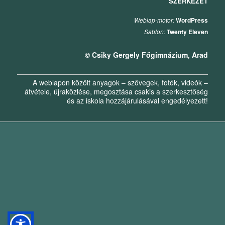
SZERKEZET
Weblap-motor:
WordPress
Sablon:
Twenty Eleven
© Csiky Gergely Főgimnázium, Arad
A weblapon közölt anyagok – szövegek, fotók, videók –
átvétele, újraközlése, megosztása csakis a szerkesztőség
és az iskola hozzájárulásával engedélyezett!