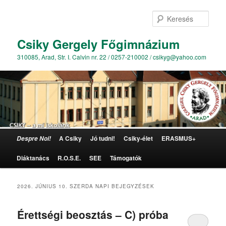
Kere
Csiky Gergely Főgimnázium
310085, Arad, Str. I. Calvin nr. 22 / 0257-210002 / csikyg@yahoo.com
Főmenü
A Csiky
Jó tudni!
Csiky-élet
ERASMUS+
Despre Noi!
Tovább az elsődleges tartalomra
Tovább a másodlagos tartalomra
Diáktanács
R.O.S.E.
SEE
Támogatók
2026. JÚNIUS 10. SZERDA
NAPI BEJEGYZÉSEK
Érettségi beosztás – C) próba