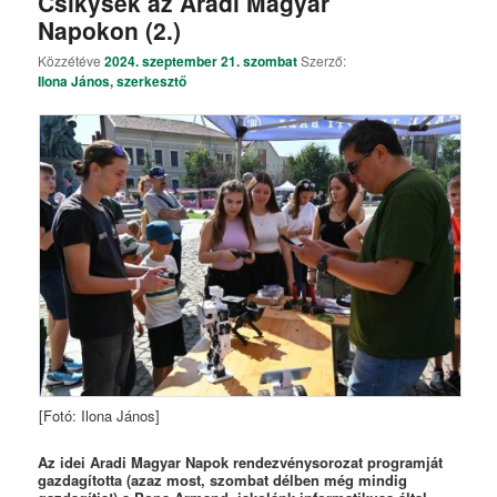
Csikysek az Aradi Magyar
Napokon (2.)
Közzétéve
2024. szeptember 21. szombat
Szerző:
Ilona János, szerkesztő
[Fotó: Ilona János]
Az idei Aradi Magyar Napok rendezvénysorozat programját
gazdagította (azaz most, szombat délben még mindig