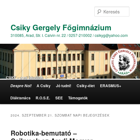
Kere
Csiky Gergely Főgimnázium
310085, Arad, Str. I. Calvin nr. 22 / 0257-210002 / csikyg@yahoo.com
Főmenü
A Csiky
Jó tudni!
Csiky-élet
ERASMUS+
Despre Noi!
Tovább az elsődleges tartalomra
Tovább a másodlagos tartalomra
Diáktanács
R.O.S.E.
SEE
Támogatók
2024. SZEPTEMBER 21. SZOMBAT
NAPI BEJEGYZÉSEK
Robotika-bemutató –