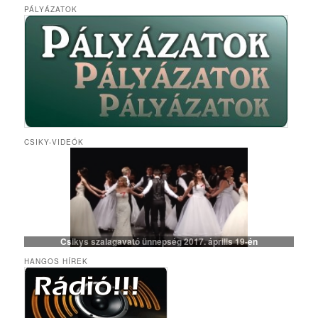
PÁLYÁZATOK
CSIKY-VIDEÓK
Csikys szalagavató ünnepség 2017. április 19-én
HANGOS HÍREK