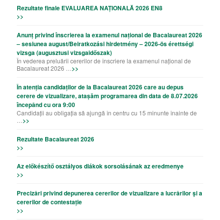
Rezultate finale EVALUAREA NAȚIONALĂ 2026 EN8
>>
Anunț privind înscrierea la examenul național de Bacalaureat 2026
– sesiunea august/Beiratkozási hirdetmény – 2026-ös érettségi
vizsga (augusztusi vizsgaidőszak)
În vederea preluării cererilor de înscriere la examenul național de
Bacalaureat 2026 …
>>
În atenția candidaților de la Bacalaureat 2026 care au depus
cerere de vizualizare, atașăm programarea din data de 8.07.2026
începând cu ora 9:00
Candidații au obligația să ajungă în centru cu 15 minunte înainte de
…
>>
Rezultate Bacalaureat 2026
>>
Az előkészítő osztályos diákok sorsolásának az eredmenye
>>
Precizǎri privind depunerea cererilor de vizualizare a lucrǎrilor şi a
cererilor de contestație
>>