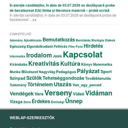
În atenția candidaților, în data de 03.07.2026 se desfășoară proba
de bacalaureat E)b) limba și literatura maternă – probă scrisă
În atenția candidaților, în data de 03.07.2026 se desfășoară proba de
bacalaureat …
>>
CIMKEFELHŐ
Bemutatkozás
Bentlakás
Biológia
Diákok
Adomány
Ajándékozás
Hirdetés
Egészség
Elgondolkodtató
Felhívás
Film
Fotó
Kapcsolat
Irodalom
Játék
Informatika
Kreativitás
Kultúra
Könyv
Kirándulás
Matematika
Pályázat
Sport
Művészet
Pedagógus
Munka
Nagyvilág
Szülők
Tehetséggondozás
Színpad
Továbbtanulás
Utazás
Történelem
Van_egy_perced
Tudomány
Verseny
Vidáman
Vendégek
Vers
Videó
Ünnep
Érdekes
Vizsga
Zene
Érettségi
WEBLAP-SZERKESZTŐK