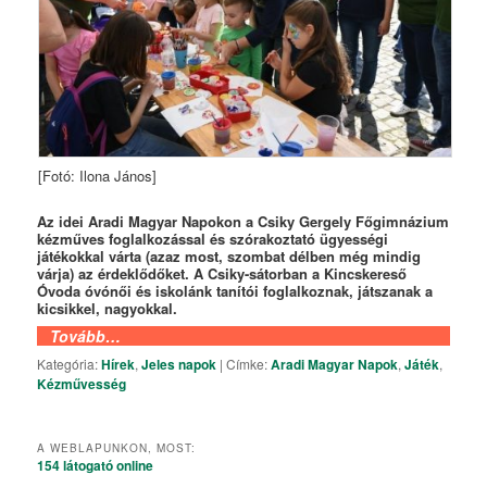
[Fotó: Ilona János]
Az idei Aradi Magyar Napokon a Csiky Gergely Főgimnázium
kézműves foglalkozással és szórakoztató ügyességi
játékokkal várta (azaz most, szombat délben még mindig
várja) az érdeklődőket. A Csiky-sátorban a Kincskereső
Óvoda óvónői és iskolánk tanítói foglalkoznak, játszanak a
kicsikkel, nagyokkal.
Tovább…
Kategória:
Hírek
,
Jeles napok
|
Címke:
Aradi Magyar Napok
,
Játék
,
Kézművesség
A WEBLAPUNKON, MOST:
154 látogató
online