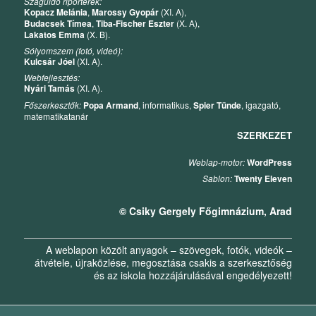
Száguldó riporterek:
Kopacz Melánia
,
Marossy Gyopár
(XI. A),
Budacsek Tímea
,
Tiba-Fischer Eszter
(X. A),
Lakatos Emma
(X. B).
Sólyomszem (fotó, videó):
Kulcsár Jóel
(XI. A).
Webfejlesztés:
Nyári Tamás
(XI. A).
Főszerkesztők:
Popa Armand
, informatikus,
Spier Tünde
, igazgató,
matematikatanár
SZERKEZET
Weblap-motor:
WordPress
Sablon:
Twenty Eleven
© Csiky Gergely Főgimnázium, Arad
A weblapon közölt anyagok – szövegek, fotók, videók –
átvétele, újraközlése, megosztása csakis a szerkesztőség
és az iskola hozzájárulásával engedélyezett!