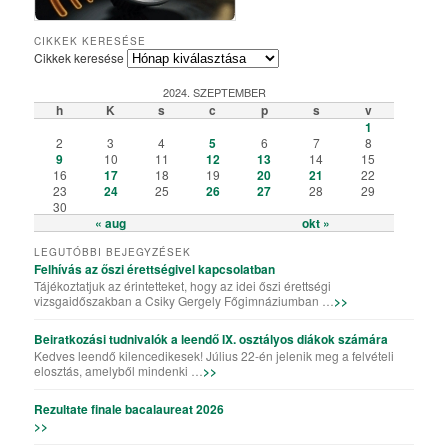
Csiky Gergely Főgimnázium – Iskolabemutató diákszemmel
A Csiky énekkarának templomi és szabadtéri fellépései
Algyógyi hétvégén szelfiző ötödikesek és hatodikosok
Vallásos örökségünk – kiállítás a könyvtárteremben
Elemisták játékos sporttevékenysége (Erasmus+)
„Gyere a Csikybe!” – kisfilm diákoktól diákoknak
Aradi „kincsvadászaton” a megye nyolcadikosai
Túl a színfalakon – portréfilm Tapasztó Ernőről
Röplabda-siker a kolozsvári Sportolimpián
„Aranyhaj” – a XI. A farsangi kiadásában
A karácsony, ahogy a VII. B-sek látják
Iskolai tehetséggondozás a Csikyben
Csiky – A mi iskolánk (filmelőzetes)
Karaoke!!! (Aligazgatói segédlettel)
Karácsonyi flashmob a Csikyben
Húsvéti flashmob a Csikyben
A X. A kalandjai a parlagfűvel
Apróval az apróságokért!
Csiky – A mi iskolánk
Gólyahét a Csikyben
Gólya7 2016
Mikulásjárás a Csikyben és a Kincskereső Óvodában
CIKKEK KERESÉSE
Cikkek keresése
2024. SZEPTEMBER
h
K
s
c
p
s
v
1
2
3
4
5
6
7
8
9
10
11
12
13
14
15
16
17
18
19
20
21
22
23
24
25
26
27
28
29
30
« aug
okt »
LEGUTÓBBI BEJEGYZÉSEK
Felhívás az őszi érettségivel kapcsolatban
Tájékoztatjuk az érintetteket, hogy az idei őszi érettségi
vizsgaidőszakban a Csiky Gergely Főgimnáziumban …
>>
Beiratkozási tudnivalók a leendő IX. osztályos diákok számára
Kedves leendő kilencedikesek! Július 22-én jelenik meg a felvételi
elosztás, amelyből mindenki …
>>
Rezultate finale bacalaureat 2026
>>