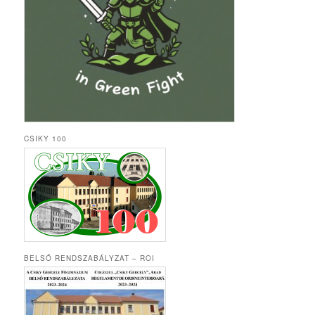
CSIKY 100
BELSŐ RENDSZABÁLYZAT – ROI