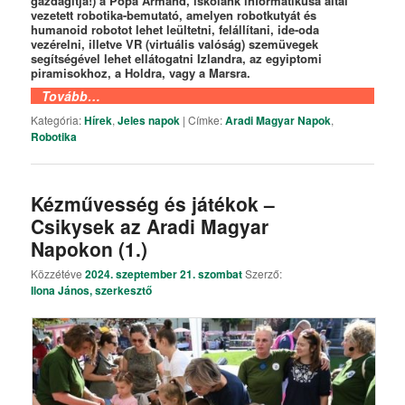
gazdagítja!) a Popa Armand, iskolánk informatikusa által
vezetett robotika-bemutató, amelyen robotkutyát és
humanoid robotot lehet leültetni, felállítani, ide-oda
vezérelni, illetve VR (virtuális valóság) szemüvegek
segítségével lehet ellátogatni Izlandra, az egyiptomi
piramisokhoz, a Holdra, vagy a Marsra.
Tovább…
Kategória:
Hírek
,
Jeles napok
|
Címke:
Aradi Magyar Napok
,
Robotika
Kézművesség és játékok –
Csikysek az Aradi Magyar
Napokon (1.)
Közzétéve
2024. szeptember 21. szombat
Szerző:
Ilona János, szerkesztő