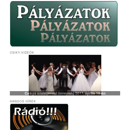
CSIKY-VIDEÓK
Csikys szalagavató ünnepség 2017. április 19-én
HANGOS HÍREK