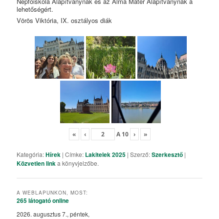
Népfőiskola Alapítványnak és az Alma Mater Alapítványnak a
lehetőségért.
Vörös Viktória, IX. osztályos diák
«
‹
A
10
›
»
Kategória:
Hírek
| Címke:
Lakitelek 2025
| Szerző:
Szerkesztő
|
Közvetlen link
a könyvjelzőbe.
A WEBLAPUNKON, MOST:
265 látogató
online
2026. augusztus 7., péntek,