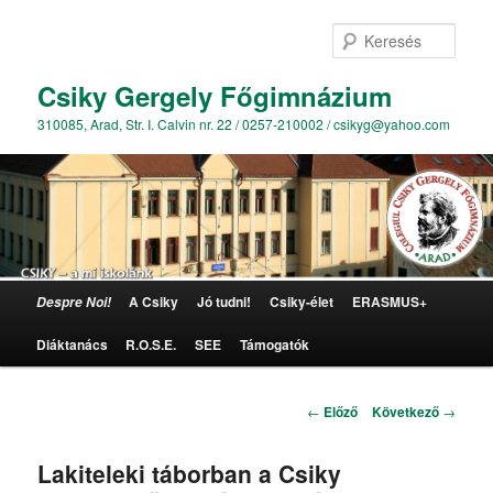
Kere
Csiky Gergely Főgimnázium
310085, Arad, Str. I. Calvin nr. 22 / 0257-210002 / csikyg@yahoo.com
Főmenü
A Csiky
Jó tudni!
Csiky-élet
ERASMUS+
Despre Noi!
Tovább az elsődleges tartalomra
Diáktanács
R.O.S.E.
SEE
Támogatók
Bejegyzés navigáció
←
Előző
Következő
→
Lakiteleki táborban a Csiky