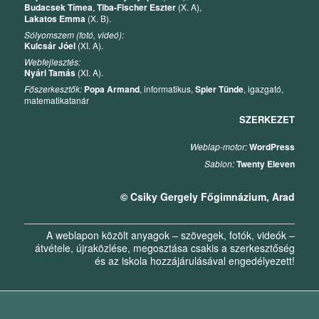
Budacsek Tímea
,
Tiba-Fischer Eszter
(X. A),
Lakatos Emma
(X. B).
Sólyomszem (fotó, videó):
Kulcsár Jóel
(XI. A).
Webfejlesztés:
Nyári Tamás
(XI. A).
Főszerkesztők:
Popa Armand
, informatikus,
Spier Tünde
, igazgató,
matematikatanár
SZERKEZET
Weblap-motor:
WordPress
Sablon:
Twenty Eleven
© Csiky Gergely Főgimnázium, Arad
A weblapon közölt anyagok – szövegek, fotók, videók –
átvétele, újraközlése, megosztása csakis a szerkesztőség
és az iskola hozzájárulásával engedélyezett!