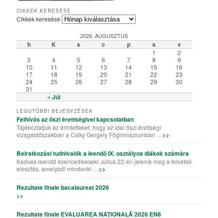
Csiky Gergely Főgimnázium – Iskolabemutató diákszemmel
A Csiky énekkarának templomi és szabadtéri fellépései
Algyógyi hétvégén szelfiző ötödikesek és hatodikosok
Vallásos örökségünk – kiállítás a könyvtárteremben
Elemisták játékos sporttevékenysége (Erasmus+)
„Gyere a Csikybe!” – kisfilm diákoktól diákoknak
Aradi „kincsvadászaton” a megye nyolcadikosai
Túl a színfalakon – portréfilm Tapasztó Ernőről
Röplabda-siker a kolozsvári Sportolimpián
„Aranyhaj” – a XI. A farsangi kiadásában
A karácsony, ahogy a VII. B-sek látják
Iskolai tehetséggondozás a Csikyben
Csiky – A mi iskolánk (filmelőzetes)
Karaoke!!! (Aligazgatói segédlettel)
Karácsonyi flashmob a Csikyben
Húsvéti flashmob a Csikyben
A X. A kalandjai a parlagfűvel
Apróval az apróságokért!
Csiky – A mi iskolánk
Gólyahét a Csikyben
Gólya7 2016
Mikulásjárás a Csikyben és a Kincskereső Óvodában
CIKKEK KERESÉSE
Cikkek keresése
2026. AUGUSZTUS
h
K
s
c
p
s
v
1
2
3
4
5
6
7
8
9
10
11
12
13
14
15
16
17
18
19
20
21
22
23
24
25
26
27
28
29
30
31
« Júl
LEGUTÓBBI BEJEGYZÉSEK
Felhívás az őszi érettségivel kapcsolatban
Tájékoztatjuk az érintetteket, hogy az idei őszi érettségi
vizsgaidőszakban a Csiky Gergely Főgimnáziumban …
>>
Beiratkozási tudnivalók a leendő IX. osztályos diákok számára
Kedves leendő kilencedikesek! Július 22-én jelenik meg a felvételi
elosztás, amelyből mindenki …
>>
Rezultate finale bacalaureat 2026
>>
Rezultate finale EVALUAREA NAȚIONALĂ 2026 EN8