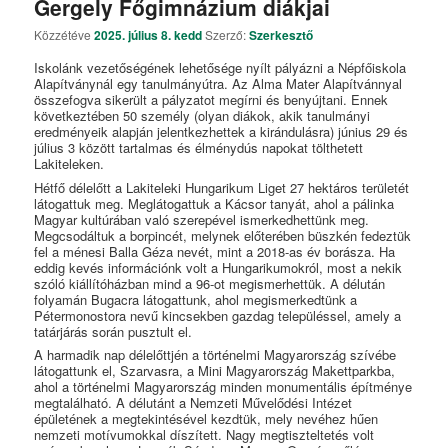
Gergely Főgimnázium diákjai
Közzétéve
2025. július 8. kedd
Szerző:
Szerkesztő
Iskolánk vezetőségének lehetősége nyílt pályázni a Népfőiskola
Alapítványnál egy tanulmányútra. Az Alma Mater Alapítvánnyal
összefogva sikerült a pályzatot megírni és benyújtani. Ennek
következtében 50 személy (olyan diákok, akik tanulmányi
eredményeik alapján jelentkezhettek a kirándulásra) június 29 és
július 3 között tartalmas és élménydús napokat tölthetett
Lakiteleken.
Hétfő délelőtt a Lakiteleki Hungarikum Liget 27 hektáros területét
látogattuk meg. Meglátogattuk a Kácsor tanyát, ahol a pálinka
Magyar kultúrában való szerepével ismerkedhettünk meg.
Megcsodáltuk a borpincét, melynek előterében büszkén fedeztük
fel a ménesi Balla Géza nevét, mint a 2018-as év borásza. Ha
eddig kevés információnk volt a Hungarikumokról, most a nekik
szóló kiállítóházban mind a 96-ot megismerhettük. A délután
folyamán Bugacra látogattunk, ahol megismerkedtünk a
Pétermonostora nevű kincsekben gazdag településsel, amely a
tatárjárás során pusztult el.
A harmadik nap délelőttjén a történelmi Magyarország szívébe
látogattunk el, Szarvasra, a Mini Magyarország Makettparkba,
ahol a történelmi Magyarország minden monumentális építménye
megtalálható. A délutánt a Nemzeti Művelődési Intézet
épületének a megtekintésével kezdtük, mely nevéhez hűen
nemzeti motívumokkal díszített. Nagy megtiszteltetés volt