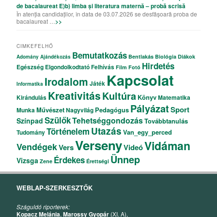
de bacalaureat E)b) limba și literatura maternă – probă scrisă
În atenția candidaților, în data de 03.07.2026 se desfășoară proba de
bacalaureat …
>>
CIMKEFELHŐ
Bemutatkozás
Bentlakás
Biológia
Diákok
Adomány
Ajándékozás
Hirdetés
Egészség
Elgondolkodtató
Felhívás
Film
Fotó
Kapcsolat
Irodalom
Játék
Informatika
Kreativitás
Kultúra
Könyv
Kirándulás
Matematika
Pályázat
Sport
Művészet
Pedagógus
Munka
Nagyvilág
Szülők
Tehetséggondozás
Színpad
Továbbtanulás
Utazás
Történelem
Van_egy_perced
Tudomány
Verseny
Vidáman
Vendégek
Vers
Videó
Ünnep
Érdekes
Vizsga
Zene
Érettségi
WEBLAP-SZERKESZTŐK
Száguldó riporterek:
Kopacz Melánia
,
Marossy Gyopár
(XI. A),