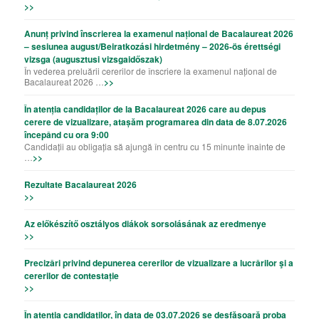
>>
Anunț privind înscrierea la examenul național de Bacalaureat 2026
– sesiunea august/Beiratkozási hirdetmény – 2026-ös érettségi
vizsga (augusztusi vizsgaidőszak)
În vederea preluării cererilor de înscriere la examenul național de
Bacalaureat 2026 …
>>
În atenția candidaților de la Bacalaureat 2026 care au depus
cerere de vizualizare, atașăm programarea din data de 8.07.2026
începând cu ora 9:00
Candidații au obligația să ajungă în centru cu 15 minunte înainte de
…
>>
Rezultate Bacalaureat 2026
>>
Az előkészítő osztályos diákok sorsolásának az eredmenye
>>
Precizǎri privind depunerea cererilor de vizualizare a lucrǎrilor şi a
cererilor de contestație
>>
În atenția candidaților, în data de 03.07.2026 se desfășoară proba