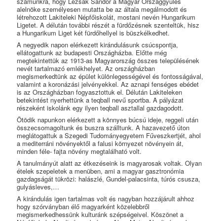
számunkra, hogy Lezsák Sándor a Magyar Országgyűlés
alelnöke személyesen mutatta be az általa megálmodott és
létrehozott Lakiteleki Népfőiskolát, mostani nevén Hungarikum
Ligetet. A délután további részét a fürdőzésnek szenteltük, hisz
a Hungarikum Liget két fürdőhellyel is büszkélkedhet.
A negyedik napon elérkezett kirándulásunk csúcspontja,
ellátogattunk az budapesti Országházba. Előtte még
megtekintettük az 1913-as Magyarország összes településének
nevét tartalmazó emlékhelyet. Az országházban
megismerkedtünk az épület különlegességével és fontosságával,
valamint a koronázási jelvényekkel. Az aznapi fenséges ebédet
is az Országházban fogyasztottuk el. Délután Lakiteleken
betekintést nyerhettünk a teqball nevű sportba. A pályázat
részeként iskolánk egy ilyen teqball asztallal gazdagodott.
Ötödik napunkon elérkezett a könnyes búcsú ideje, reggeli után
összecsomagoltunk és buszra szálltunk. A hazavezető úton
meglátogattuk a Szegedi Tudományegyetem Fűveszkertjét, ahol
a mediterráni növényektől a falusi környezet növényein át,
minden féle- fajta növény megtalálható volt.
A tanulmányút alatt az étkezéseink is magyarosak voltak. Olyan
ételek szepeletek a menüben, ami a magyar gasztronómia
gazdagságát tükrözi: halászlé, Gundel-palacsinta, túrós csusza,
gulyásleves,…
A kirándulás igen tartalmas volt és nagyban hozzájárult ahhoz
hogy szórványban élő magyarként közelebbről
megismerkedhessünk kulturánk szépségeivel. Köszönet a