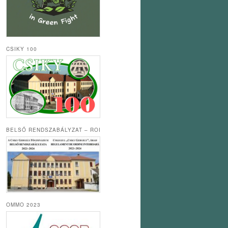
CSIKY 100
BELSŐ RENDSZABÁLYZAT – ROI
OMMO 2023