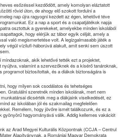
a heves esőzéssel kezdődött, amely komolyan eláztatott
özötti rövid úton, de ahogy elő szokott fordulni a
meleg nap újra ragyogni kezdett az égen, lehetővé téve
ogramunkat. Ez a nap a sport és a csapatjátékok napja
patra osztottuk a gyerekeket, amelyekbe minden iskolából
csapattagok, hogy elérjük az tábor egyik célját, amely a
al való megismertetése volt. A legizgalmasabb játék a
 amely végül vízilufi-háborúvá alakult, amit senki sem úszott
 sem.
mindazoknak, akik lehetővé tették ezt a projektet,
 nyújtva, valamint a szervezőknek és a kísérő tanároknak,
 programot biztosítottak, és a diákok biztonságára is
átni, hogy milyen sok csodálatos és tehetséges
. Gratulálni szeretnék minden iskolának, mert nem
 munkatársai dicsérték meg a diákjaink viselkedését, ez
 mind az iskolában jól és szakmailag megfelelően
kkel. Remélem, hogy jövőre ismét találkozunk, és ez a
nk gyönyörű hagyományává válik. Addig kellemes vakációt
k az Arad Megyei Kulturális Központnak (CCJA – Centrul
a Mater Alapítványnak, a Romániai Magyar Demokrata