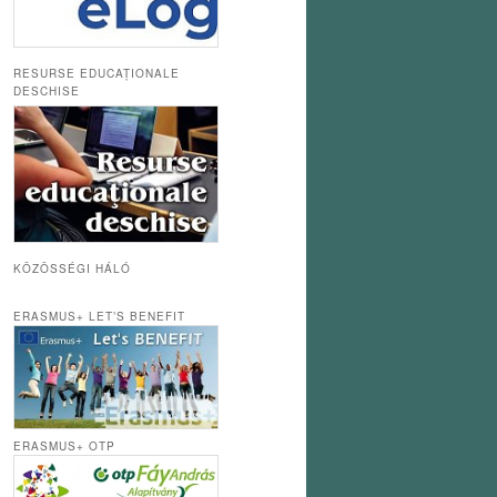
RESURSE EDUCAȚIONALE
DESCHISE
KÖZÖSSÉGI HÁLÓ
ERASMUS+ LET’S BENEFIT
ERASMUS+ OTP