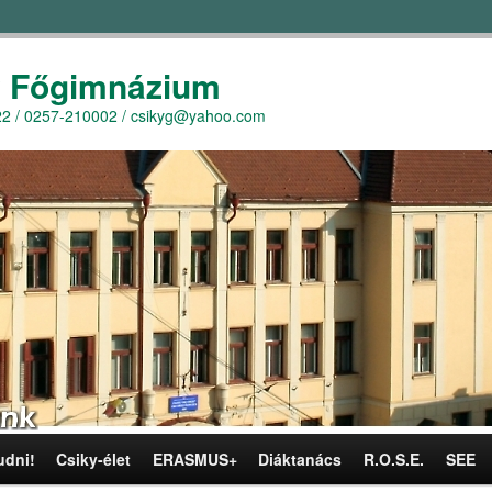
y Főgimnázium
r. 22 / 0257-210002 / csikyg@yahoo.com
udni!
Csiky-élet
ERASMUS+
Diáktanács
R.O.S.E.
SEE
omra