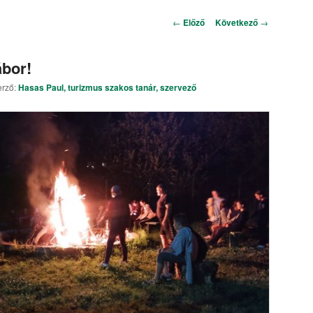
Bejegyzés navigáció
←
Előző
Következő
→
ábor!
erző:
Hasas Paul, turizmus szakos tanár, szervező