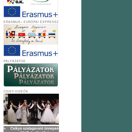
ERASMUS+ EURÓPAI EXPRESSZ
PÁLYÁZATOK
CSIKY-VIDEÓK
Csikys szalagavató ünnepség