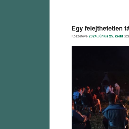
Egy felejthetetlen t
Közzétéve
2024. június 25. kedd
Sz