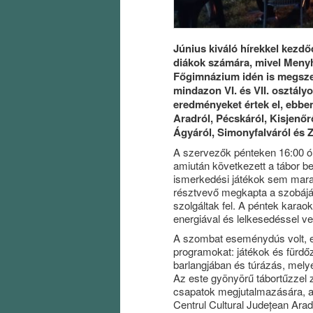
Június kiváló hírekkel kezd
diákok számára, mivel Menyhá
Főgimnázium idén is megszerv
mindazon VI. és VII. osztály
eredményeket értek el, ebben
Aradról, Pécskáról, Kisjenőrő
Ágyáról, Simonyfalváról és Z
A szervezők pénteken 16:00 ór
amiután következett a tábor b
ismerkedési játékok sem mara
résztvevő megkapta a szobájá
szolgáltak fel. A péntek karao
energiával és lelkesedéssel ve
A szombat eseménydús volt, ek
programokat: játékok és fürd
barlangjában és túrázás, mely
Az este gyönyörű tábortűzzel 
csapatok megjutalmazására, a
Centrul Cultural Județean Arad)