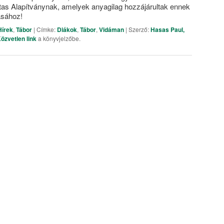
s Alapítványnak, amelyek anyagilag hozzájárultak ennek
ásához!
Hírek
,
Tábor
| Címke:
Diákok
,
Tábor
,
Vidáman
| Szerző:
Hasas Paul,
özvetlen link
a könyvjelzőbe.