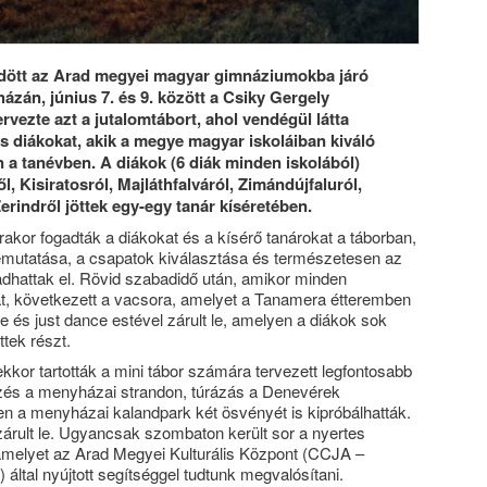
ődött az Arad megyei magyar gimnáziumokba járó
zán, június 7. és 9. között a Csiky Gergely
ezte azt a jutalomtábort, ahol vendégül látta
os diákokat, akik a megye magyar iskoláiban kiváló
 a tanévben. A diákok (6 diák minden iskolából)
l, Kisiratosról, Majláthfalváról, Zimándújfaluról,
erindről jöttek egy-egy tanár kíséretében.
akor fogadták a diákokat és a kísérő tanárokat a táborban,
emutatása, a csapatok kiválasztása és természetesen az
dhattak el. Rövid szabadidő után, amikor minden
t, következett a vacsora, amelyet a Tanamera étteremben
ke és just dance estével zárult le, amelyen a diákok sok
ttek részt.
kor tartották a mini tábor számára tervezett legfontosabb
őzés a menyházai strandon, túrázás a Denevérek
en a menyházai kalandpark két ösvényét is kipróbálhatták.
zárult le. Ugyancsak szombaton került sor a nyertes
melyet az Arad Megyei Kulturális Központ (CCJA –
 által nyújtott segítséggel tudtunk megvalósítani.