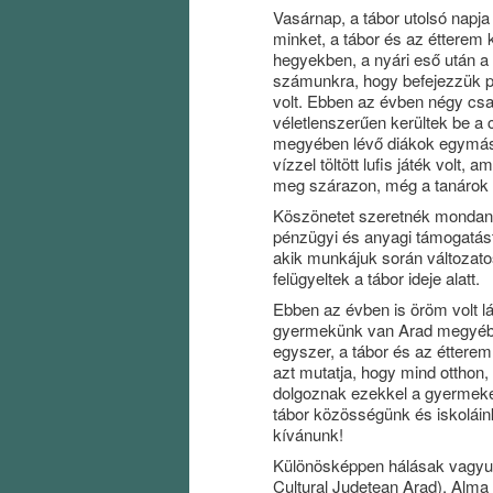
Vasárnap, a tábor utolsó napj
minket, a tábor és az étterem k
hegyekben, a nyári eső után a 
számunkra, hogy befejezzük pr
volt. Ebben az évben négy csa
véletlenszerűen kerültek be a 
megyében lévő diákok egymáss
vízzel töltött lufis játék volt,
meg szárazon, még a tanárok
Köszönetet szeretnék mondani 
pénzügyi és anyagi támogatást
akik munkájuk során változatos
felügyeltek a tábor ideje alatt.
Ebben az évben is öröm volt l
gyermekünk van Arad megyében
egyszer, a tábor és az étterem
azt mutatja, hogy mind otthon,
dolgoznak ezekkel a gyermeke
tábor közösségünk és iskolái
kívánunk!
Különösképpen hálásak vagyun
Cultural Județean Arad), Alm