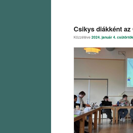
Csikys diákként a
Közzétéve
2024. január 4. csütörtö