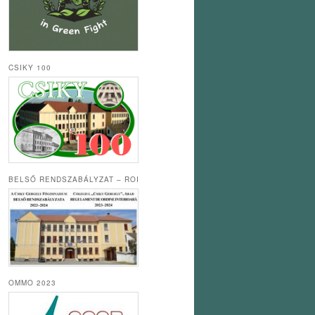
CSIKY 100
BELSŐ RENDSZABÁLYZAT – ROI
OMMO 2023