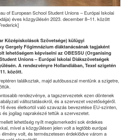
au of European School Student Unions – Európai Iskolai
dája) éves közgyűlésén 2023. december 8–11. között
rederick]
 Középiskolások Szövetsége) külügyi
ky Gergely Főgimnázium diáktanácsának tagjaként
volt lehetőségem képviselni az OBESSU (Organising
Student Unions – Európai Iskolai Diákszövetségek
yűlésén. A rendezvényre Hollandiában, Texel szigetén
11. között.
ptéren találkoztak, majd autóbusszal mentünk a szigetre,
öttük.
ntosabb rendezvénye, a tagszervezetek ezen döntenek
zabályzati változtatásokról, és a szervezet vezetőségéről.
a 16 éves életkortól való szavazás bevezetése EU-szinten,
k és jogilag naprakészé tettük a szervezetet.
mellett lehetőség nyílt megismerkedni sok érdekes
kal, mivel a közgyűlésen jelen volt a legtöbb európai
s élmény volt, és természetesen érdeklődve várom a
n való részvételt!