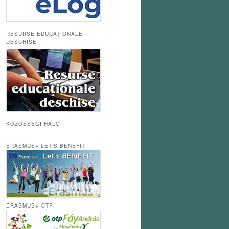
RESURSE EDUCAȚIONALE
DESCHISE
KÖZÖSSÉGI HÁLÓ
ERASMUS+ LET’S BENEFIT
ERASMUS+ OTP