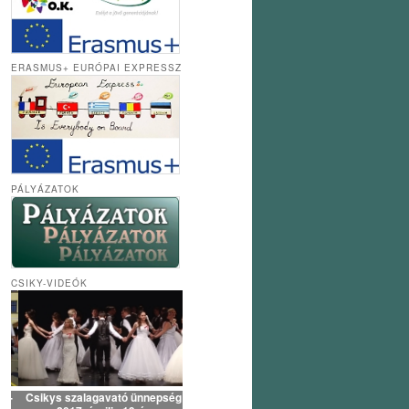
ERASMUS+ EURÓPAI EXPRESSZ
PÁLYÁZATOK
CSIKY-VIDEÓK
Csikys szalagavató ünnepség