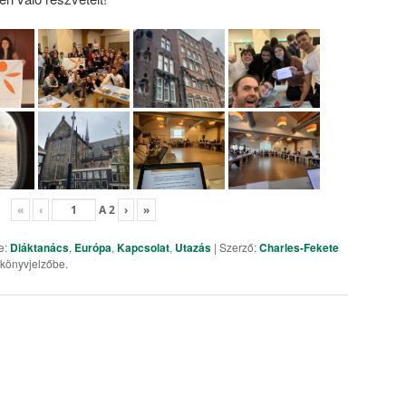
«
‹
A
2
›
»
e:
Diáktanács
,
Európa
,
Kapcsolat
,
Utazás
| Szerző:
Charles-Fekete
 könyvjelzőbe.