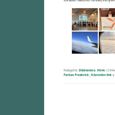
Kategória:
Diáktanács
,
Hírek
| Címk
Farkas Frederick
|
Közvetlen link
a