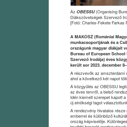
Az
OBESSU
(Organising Bure
Diákszövetségek Szervező Iro
[Fotó: Charles-Fekete Farkas F
A MAKOSZ (Romániai Magyar
munkacsoportjának és a Csi
országunk magyar diákjait 
Bureau of European School 
Szervező Irodája) éves közg
került sor 2023. december 8–
A részvevők az amszterdami re
ahol a következő két napot tölt
A közgyűlés az OBESSU legfo
az éves tervről, a belső rends
Idén kiemelt szerepet kapott 
új elnökségi tagot választottun
A rendezvény hivatalos része 
emberrel és különböző kultúrák
ország képviselője. Különlege
további hasonló rendezvényeke