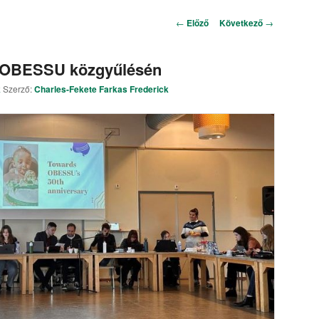
Bejegyzés navigáció
←
Előző
Következő
→
z OBESSU közgyűlésén
k
Szerző:
Charles-Fekete Farkas Frederick