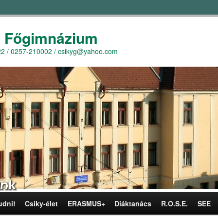
y Főgimnázium
r. 22 / 0257-210002 / csikyg@yahoo.com
udni!
Csiky-élet
ERASMUS+
Diáktanács
R.O.S.E.
SEE
omra