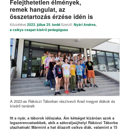
Felejthetetlen élmények,
remek hangulat, az
összetartozás érzése idén is
Közzétéve
2023. július 25. kedd
Szerző:
Nyári Andrea,
a csikys csapat kísérő pedagógusa
A 2023-as Rákóczi Táborban résztvevő Arad megyei diákok és
kísérő tanáraik
Itt a nyár, a táborok időszaka. Ám kétséget kizáróan azok a
legszerencsésebbek, akik a sátoraljaújhelyi Rákóczi Táborba
utazhatnak! Mármint a hat díjazott csikys diák, valamint a 15