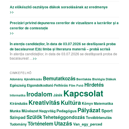
Az előkészítő osztályos diákok sorsolásának az eredmenye
>>
Precizǎri privind depunerea cererilor de vizualizare a lucrǎrilor şi a
cererilor de contestație
>>
În atenția candidaților, în data de 03.07.2026 se desfășoară proba
de bacalaureat E)b) limba și literatura maternă – probă scrisă
În atenția candidaților, în data de 03.07.2026 se desfășoară proba de
bacalaureat …
>>
CIMKEFELHŐ
Bemutatkozás
Bentlakás
Biológia
Diákok
Adomány
Ajándékozás
Hirdetés
Egészség
Elgondolkodtató
Felhívás
Film
Fotó
Kapcsolat
Irodalom
Játék
Informatika
Kreativitás
Kultúra
Könyv
Kirándulás
Matematika
Pályázat
Sport
Művészet
Pedagógus
Munka
Nagyvilág
Szülők
Tehetséggondozás
Színpad
Továbbtanulás
Utazás
Történelem
Van_egy_perced
Tudomány