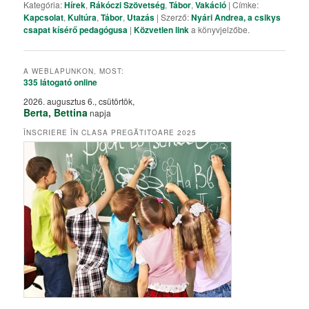
Kategória:
Hírek
,
Rákóczi Szövetség
,
Tábor
,
Vakáció
| Címke:
Kapcsolat
,
Kultúra
,
Tábor
,
Utazás
| Szerző:
Nyári Andrea, a csikys
csapat kísérő pedagógusa
|
Közvetlen link
a könyvjelzőbe.
A WEBLAPUNKON, MOST:
335 látogató
online
2026. augusztus 6., csütörtök,
Berta, Bettina
napja
ÎNSCRIERE ÎN CLASA PREGĂTITOARE 2025