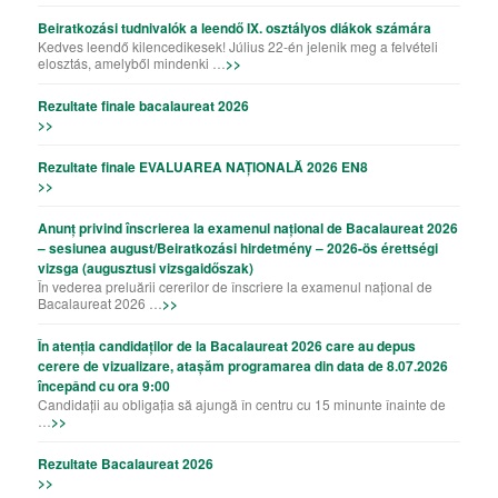
Beiratkozási tudnivalók a leendő IX. osztályos diákok számára
Kedves leendő kilencedikesek! Július 22-én jelenik meg a felvételi
elosztás, amelyből mindenki …
>>
Rezultate finale bacalaureat 2026
>>
Rezultate finale EVALUAREA NAȚIONALĂ 2026 EN8
>>
Anunț privind înscrierea la examenul național de Bacalaureat 2026
– sesiunea august/Beiratkozási hirdetmény – 2026-ös érettségi
vizsga (augusztusi vizsgaidőszak)
În vederea preluării cererilor de înscriere la examenul național de
Bacalaureat 2026 …
>>
În atenția candidaților de la Bacalaureat 2026 care au depus
cerere de vizualizare, atașăm programarea din data de 8.07.2026
începând cu ora 9:00
Candidații au obligația să ajungă în centru cu 15 minunte înainte de
…
>>
Rezultate Bacalaureat 2026
>>