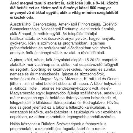
Arad megyei tanuló szerint is, akik idén július 9–14. között
átélhették ezt az életre szóló élményt közel 500 magyar
anyanyelvű diákkal együtt, akik a világ minden szegletéből
érkeztek oda.
Ausztráliától Csehországig, Amerikától Finnországig, Erdélytől
Spanyolországig, Vajdaságtól Partiumig jelentkeztek fiatalok,
akik 5 napot tölthettek együtt. 84 település fiataljai
találkozhattak, akiket összeköt anyanyelvük, hagyományaik,
gyökerük. Idén is színvonalas programokban, izgalmas
próbatételekben és szórakoztató előadásokban volt részük,
amelyek örök élménnyé váltak ez alatt a rövid idő alatt.
A piros, zöld, sárga, kék árnyalatai alapján 15-20 fős csapatok
alakultak már vasárnap este, akiket két csapatvezető felügyelt
és segített. Sportnap és kézműveskedés, néptánc és zumba,
nemezelés és méhészkedés, íjászat és tűzzsonglőrök,
solymászat és a Magyar Nyelv Múzeuma, Ki mit tud és Onnan
jöttem – mind-mind belefért ebbe az öt napba. A tábor helyszíne
a Rákóczi Hotel, Tábor és Rendezvényközpont volt, Kelet-
Magyarország egyik legnagyobb ifjúsági szálláshelye, amely 300
méter magasan egy öt hektáros ősfenyvesben helyezkedik el,
lélegzetelállító kilátással Sárospatakra és Bodrogközre. Hűvös,
üde szigetet jelentett ez a tábor a fullasztó kánikulában, a
vastagabb felsőkre, esőkabátokra is szükségünk volt ezekben a
napokban, az otthon maradottak legnagyobb csodálkozására.
Hálás köszönet a Rákóczi Szövetségnek a fantasztikus
programokért, a szeretetteljes fogadtatásért és a remek