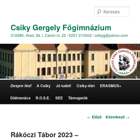
Kere
Csiky Gergely Főgimnázium
310085, Arad, Str. I. Calvin nr. 22 / 0257-210002 / csikyg@yahoo.com
Főmenü
A Csiky
Jó tudni!
Csiky-élet
ERASMUS+
Despre Noi!
Tovább az elsődleges tartalomra
Diáktanács
R.O.S.E.
SEE
Támogatók
Bejegyzés navigáció
←
Előző
Következő
→
Rákóczi Tábor 2023 –