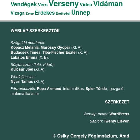
Verseny
Vidáman
Vendégek
Vers
Videó
Ünnep
Érdekes
Vizsga
Zene
Érettségi
WEBLAP-SZERKESZTŐK
Száguldó riporterek:
Kopacz Melánia
,
Marossy Gyopár
(XI. A),
Budacsek Tímea
,
Tiba-Fischer Eszter
(X. A),
Lakatos Emma
(X. B).
Sólyomszem (fotó, videó):
Kulcsár Jóel
(XI. A).
Webfejlesztés:
Nyári Tamás
(XI. A).
Főszerkesztők:
Popa Armand
, informatikus,
Spier Tünde
, igazgató,
matematikatanár
SZERKEZET
Weblap-motor:
WordPress
Sablon:
Twenty Eleven
© Csiky Gergely Főgimnázium, Arad