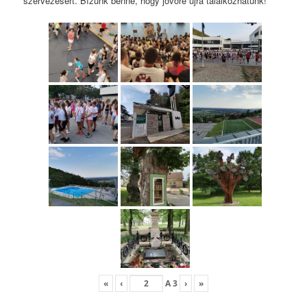
szervezésért. Bízunk benne, hogy jövőre újra találkozhatunk!
«
‹
A
3
›
»