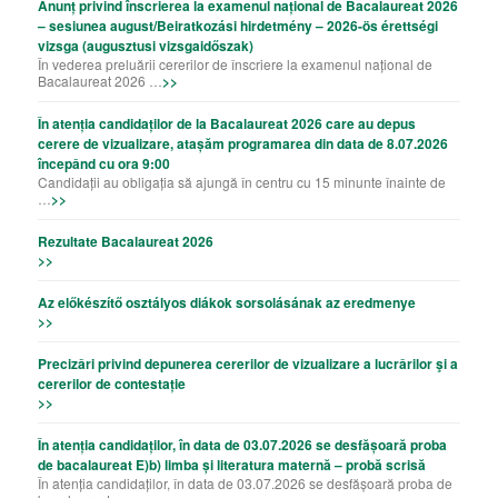
Anunț privind înscrierea la examenul național de Bacalaureat 2026
– sesiunea august/Beiratkozási hirdetmény – 2026-ös érettségi
vizsga (augusztusi vizsgaidőszak)
În vederea preluării cererilor de înscriere la examenul național de
Bacalaureat 2026 …
>>
În atenția candidaților de la Bacalaureat 2026 care au depus
cerere de vizualizare, atașăm programarea din data de 8.07.2026
începând cu ora 9:00
Candidații au obligația să ajungă în centru cu 15 minunte înainte de
…
>>
Rezultate Bacalaureat 2026
>>
Az előkészítő osztályos diákok sorsolásának az eredmenye
>>
Precizǎri privind depunerea cererilor de vizualizare a lucrǎrilor şi a
cererilor de contestație
>>
În atenția candidaților, în data de 03.07.2026 se desfășoară proba
de bacalaureat E)b) limba și literatura maternă – probă scrisă
În atenția candidaților, în data de 03.07.2026 se desfășoară proba de