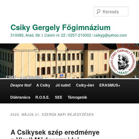
Kere
Csiky Gergely Főgimnázium
310085, Arad, Str. I. Calvin nr. 22 / 0257-210002 / csikyg@yahoo.com
Főmenü
A Csiky
Jó tudni!
Csiky-élet
ERASMUS+
Despre Noi!
Tovább az elsődleges tartalomra
Tovább a másodlagos tartalomra
Diáktanács
R.O.S.E.
SEE
Támogatók
2025. MÁJUS 21. SZERDA
NAPI BEJEGYZÉSEK
A Csikysek szép eredménye