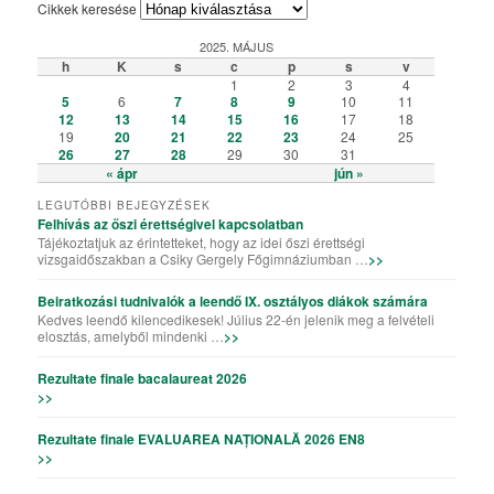
Cikkek keresése
2025. MÁJUS
h
K
s
c
p
s
v
1
2
3
4
5
6
7
8
9
10
11
12
13
14
15
16
17
18
19
20
21
22
23
24
25
26
27
28
29
30
31
« ápr
jún »
LEGUTÓBBI BEJEGYZÉSEK
Felhívás az őszi érettségivel kapcsolatban
Tájékoztatjuk az érintetteket, hogy az idei őszi érettségi
vizsgaidőszakban a Csiky Gergely Főgimnáziumban …
>>
Beiratkozási tudnivalók a leendő IX. osztályos diákok számára
Kedves leendő kilencedikesek! Július 22-én jelenik meg a felvételi
elosztás, amelyből mindenki …
>>
Rezultate finale bacalaureat 2026
>>
Rezultate finale EVALUAREA NAȚIONALĂ 2026 EN8
>>