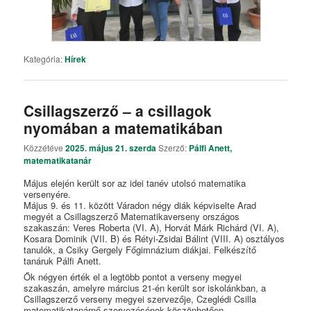
Kategória:
Hírek
Csillagszerző – a csillagok
nyomában a matematikában
Közzétéve
2025. május 21. szerda
Szerző:
Pálfi Anett,
matematikatanár
Május elején került sor az idei tanév utolsó matematika
versenyére.
Május 9. és 11. között Váradon négy diák képviselte Arad
megyét a Csillagszerző Matematikaverseny országos
szakaszán: Veres Roberta (VI. A), Horvát Márk Richárd (VI. A),
Kosara Dominik (VII. B) és Rétyi-Zsidai Bálint (VIII. A) osztályos
tanulók, a Csiky Gergely Főgimnázium diákjai. Felkészítő
tanáruk Pálfi Anett.
Ők négyen érték el a legtöbb pontot a verseny megyei
szakaszán, amelyre március 21-én került sor iskolánkban, a
Csillagszerző verseny megyei szervezője, Czeglédi Csilla
matematikatanárnő szervezésének köszönhetően.