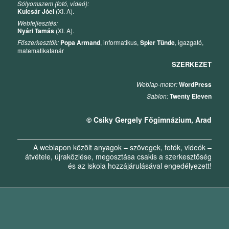
Sólyomszem (fotó, videó):
Kulcsár Jóel
(XI. A).
Webfejlesztés:
Nyári Tamás
(XI. A).
Főszerkesztők:
Popa Armand
, informatikus,
Spier Tünde
, igazgató,
matematikatanár
SZERKEZET
Weblap-motor:
WordPress
Sablon:
Twenty Eleven
© Csiky Gergely Főgimnázium, Arad
A weblapon közölt anyagok – szövegek, fotók, videók –
átvétele, újraközlése, megosztása csakis a szerkesztőség
és az iskola hozzájárulásával engedélyezett!