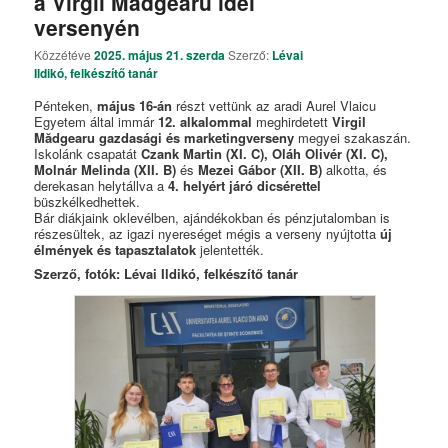
a Virgil Mădgearu idei
versenyén
Közzétéve
2025. május 21. szerda
Szerző:
Lévai
Ildikó, felkészítő tanár
Pénteken,
május 16-án
részt vettünk az aradi Aurel Vlaicu
Egyetem által immár
12. alkalommal
meghirdetett
Virgil
Mădgearu gazdasági és marketingverseny
megyei szakaszán.
Iskolánk csapatát
Czank Martin (XI. C), Oláh Olivér (XI. C),
Molnár Melinda (XII. B)
és
Mezei Gábor (XII. B)
alkotta, és
derekasan helytállva a
4. helyért járó dicsérettel
büszkélkedhettek.
Bár diákjaink oklevélben, ajándékokban és pénzjutalomban is
részesültek, az igazi nyereséget mégis a verseny nyújtotta
új
élmények és tapasztalatok
jelentették.
Szerző, fotók: Lévai Ildikó, felkészítő tanár