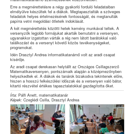
Erre a megmérettetésre a négy gyakorló forduló feladataiban
elmélyülve készültek fel a diákok. Megtapasztalták a szöveges
feladatok helyes értelmezésének fontosságát, és megtanulták
papírra vetni megoldási ötleteik indoklását.
A két megmérettetés közötti hetek kemény munkával teltek. A
versenyzők legjobb formájukat akarták bemutatni a versenyen,
ugyanakkor izgatottan várták a rég nem látott barátokkal való
találkozást és a versenyt követő közös tevékenységeket,
programokat.
Idén Drasztyl Andrea informatikatanárnő volt az aradi csapat
kísérője.
Az aradi csapat derekasan helytállt az Országos Csillagszerző
Matematikaversenyen, pontszámaik alapján a középmezőnyben
helyezkedtek el. A diákok és tanárok bizakodva tekintenek előre,
hiszen a hosszú felkészülési időszak és a versenyen való bátor,
kitartó részvétel értékes tapasztalatokkal gazdagította őket.
Írta:
Pálfi Anett, matematikatanár
Képek:
Czeglédi Csilla, Drasztyl Andrea