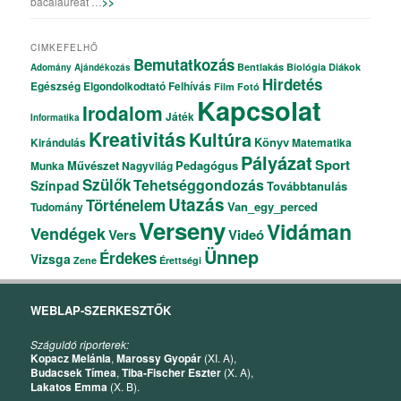
bacalaureat …
>>
CIMKEFELHŐ
Bemutatkozás
Bentlakás
Biológia
Diákok
Adomány
Ajándékozás
Hirdetés
Egészség
Elgondolkodtató
Felhívás
Film
Fotó
Kapcsolat
Irodalom
Játék
Informatika
Kreativitás
Kultúra
Könyv
Kirándulás
Matematika
Pályázat
Sport
Művészet
Pedagógus
Munka
Nagyvilág
Szülők
Tehetséggondozás
Színpad
Továbbtanulás
Utazás
Történelem
Van_egy_perced
Tudomány
Verseny
Vidáman
Vendégek
Vers
Videó
Ünnep
Érdekes
Vizsga
Zene
Érettségi
WEBLAP-SZERKESZTŐK
Száguldó riporterek:
Kopacz Melánia
,
Marossy Gyopár
(XI. A),
Budacsek Tímea
,
Tiba-Fischer Eszter
(X. A),
Lakatos Emma
(X. B).