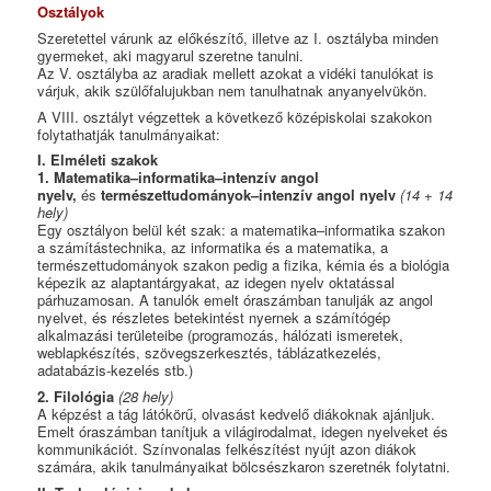
Osztályok
Szeretettel várunk az előkészítő, illetve az I. osztályba minden
gyermeket, aki magyarul szeretne tanulni.
Az V. osztályba az aradiak mellett azokat a vidéki tanulókat is
várjuk, akik szülőfalujukban nem tanulhatnak anyanyelvükön.
A VIII. osztályt végzettek a következő középiskolai szakokon
folytathatják tanulmányaikat:
I. Elméleti szakok
1. Matematika–informatika–intenzív angol
nyelv,
és
természettudományok–intenzív angol nyelv
(14 + 14
hely)
Egy osztályon belül két szak: a matematika–informatika szakon
a számítástechnika, az informatika és a matematika, a
természettudományok szakon pedig a fizika, kémia és a biológia
képezik az alaptantárgyakat, az idegen nyelv oktatással
párhuzamosan. A tanulók emelt óraszámban tanulják az angol
nyelvet, és részletes betekintést nyernek a számítógép
alkalmazási területeibe (programozás, hálózati ismeretek,
weblapkészítés, szövegszerkesztés, táblázatkezelés,
adatabázis-kezelés stb.)
2. Filológia
(28 hely)
A képzést a tág látókörű, olvasást kedvelő diákoknak ajánljuk.
Emelt óraszámban tanítjuk a világirodalmat, idegen nyelveket és
kommunikációt. Színvonalas felkészítést nyújt azon diákok
számára, akik tanulmányaikat bölcsészkaron szeretnék folytatni.