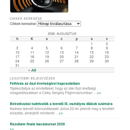
Csiky Gergely Főgimnázium – Iskolabemutató diákszemmel
A Csiky énekkarának templomi és szabadtéri fellépései
Algyógyi hétvégén szelfiző ötödikesek és hatodikosok
Vallásos örökségünk – kiállítás a könyvtárteremben
Elemisták játékos sporttevékenysége (Erasmus+)
„Gyere a Csikybe!” – kisfilm diákoktól diákoknak
Aradi „kincsvadászaton” a megye nyolcadikosai
Túl a színfalakon – portréfilm Tapasztó Ernőről
Röplabda-siker a kolozsvári Sportolimpián
„Aranyhaj” – a XI. A farsangi kiadásában
A karácsony, ahogy a VII. B-sek látják
Iskolai tehetséggondozás a Csikyben
Csiky – A mi iskolánk (filmelőzetes)
Karaoke!!! (Aligazgatói segédlettel)
Karácsonyi flashmob a Csikyben
Húsvéti flashmob a Csikyben
A X. A kalandjai a parlagfűvel
Apróval az apróságokért!
Csiky – A mi iskolánk
Gólyahét a Csikyben
Gólya7 2016
Mikulásjárás a Csikyben és a Kincskereső Óvodában
CIKKEK KERESÉSE
Cikkek keresése
2026. AUGUSZTUS
h
K
s
c
p
s
v
1
2
3
4
5
6
7
8
9
10
11
12
13
14
15
16
17
18
19
20
21
22
23
24
25
26
27
28
29
30
31
« Júl
LEGUTÓBBI BEJEGYZÉSEK
Felhívás az őszi érettségivel kapcsolatban
Tájékoztatjuk az érintetteket, hogy az idei őszi érettségi
vizsgaidőszakban a Csiky Gergely Főgimnáziumban …
>>
Beiratkozási tudnivalók a leendő IX. osztályos diákok számára
Kedves leendő kilencedikesek! Július 22-én jelenik meg a felvételi
elosztás, amelyből mindenki …
>>
Rezultate finale bacalaureat 2026
>>