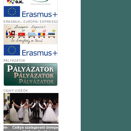
ERASMUS+ EURÓPAI EXPRESSZ
PÁLYÁZATOK
CSIKY-VIDEÓK
Csikys szalagavató ünnepség