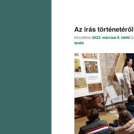
Az írás történetér
Közzétéve
2023. március 6. hétfő
S
tanító