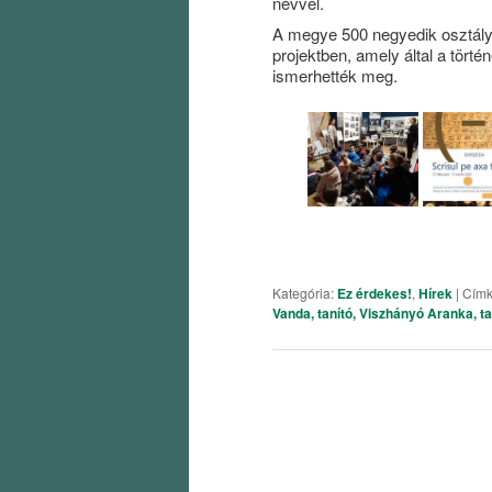
névvel.
A megye 500 negyedik osztályo
projektben, amely által a törté
ismerhették meg.
Kategória:
Ez érdekes!
,
Hírek
| Cím
Vanda, tanító, Viszhányó Aranka, ta