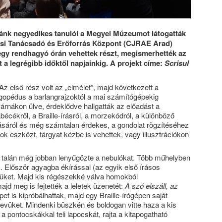
lánk negyedikes tanulói a Megyei Múzeumot látogatták
si Tanácsadó és Erőforrás Központ (CJRAE Arad)
egy rendhagyó órán vehettek részt, megismerhették az
ét a legrégibb időktől napjainkig. A projekt címe:
Scrisul
 Az első rész volt az „elmélet”, majd következett a
opédus a barlangrajzoktól a mai számítógépekig
 Párnákon ülve, érdeklődve hallgatták az előadást a
ög ábécékről, a Braille-írásról, a morzekódról, a különböző
ításáról és még számtalan érdekes, a gondolat rögzítéséhez
k eszközt, tárgyat kézbe is vehettek, vagy illusztrációkon
talán még jobban lenyűgözte a nebulókat. Több műhelyben
. Először agyagba ékírással (az egyik első írásos
evüket. Majd kis régészekké válva homokból
ajd meg is fejtették a leletek üzenetét:
A szó elszáll, az
épet is kipróbálhattak, majd egy Braille-írógépen saját
nevüket. Mindenki büszkén és boldogan vitte haza a kis
a pontocskákkal teli lapocskát, rajta a kitapogatható