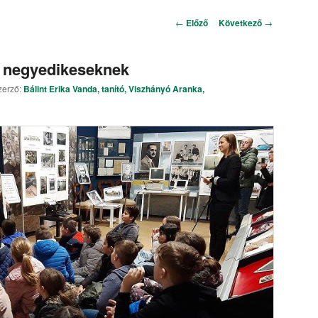
Bejegyzés navigáció
←
Előző
Következő
→
ől negyedikeseknek
zerző:
Bálint Erika Vanda, tanító, Viszhányó Aranka,