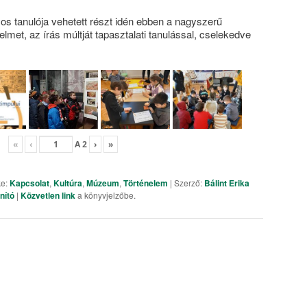
s tanulója vehetett részt idén ebben a nagyszerű
nelmet, az írás múltját tapasztalati tanulással, cselekedve
«
‹
A
2
›
»
ke:
Kapcsolat
,
Kultúra
,
Múzeum
,
Történelem
| Szerző:
Bálint Erika
nító
|
Közvetlen link
a könyvjelzőbe.