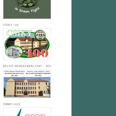
CSIKY 100
BELSŐ RENDSZABÁLYZAT – ROI
OMMO 2023