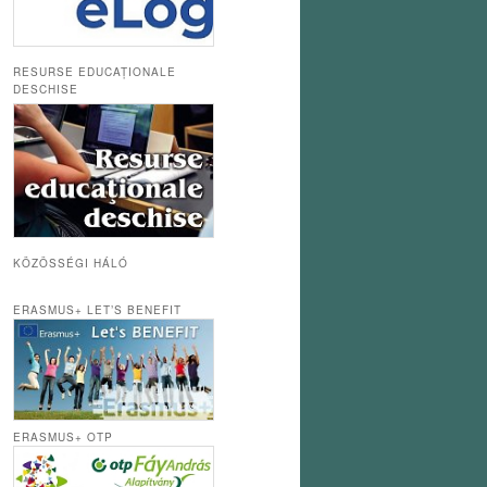
RESURSE EDUCAȚIONALE
DESCHISE
KÖZÖSSÉGI HÁLÓ
ERASMUS+ LET’S BENEFIT
ERASMUS+ OTP