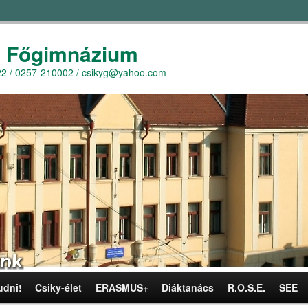
y Főgimnázium
r. 22 / 0257-210002 / csikyg@yahoo.com
udni!
Csiky-élet
ERASMUS+
Diáktanács
R.O.S.E.
SEE
omra