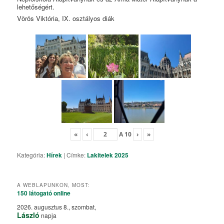
lehetőségért.
Vörös Viktória, IX. osztályos diák
«
‹
A
10
›
»
Kategória:
Hírek
|
Címke:
Lakitelek 2025
A WEBLAPUNKON, MOST:
150 látogató
online
2026. augusztus 8., szombat,
László
napja