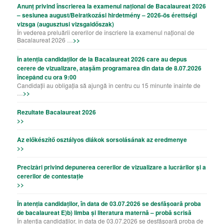
Anunț privind înscrierea la examenul național de Bacalaureat 2026
– sesiunea august/Beiratkozási hirdetmény – 2026-ös érettségi
vizsga (augusztusi vizsgaidőszak)
În vederea preluării cererilor de înscriere la examenul național de
Bacalaureat 2026 …
>>
În atenția candidaților de la Bacalaureat 2026 care au depus
cerere de vizualizare, atașăm programarea din data de 8.07.2026
începând cu ora 9:00
Candidații au obligația să ajungă în centru cu 15 minunte înainte de
…
>>
Rezultate Bacalaureat 2026
>>
Az előkészítő osztályos diákok sorsolásának az eredmenye
>>
Precizǎri privind depunerea cererilor de vizualizare a lucrǎrilor şi a
cererilor de contestație
>>
În atenția candidaților, în data de 03.07.2026 se desfășoară proba
de bacalaureat E)b) limba și literatura maternă – probă scrisă
În atenția candidaților, în data de 03.07.2026 se desfășoară proba de