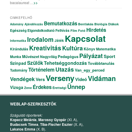
bacalaureat …
>>
CIMKEFELHŐ
Bemutatkozás
Bentlakás
Biológia
Diákok
Adomány
Ajándékozás
Hirdetés
Egészség
Elgondolkodtató
Felhívás
Film
Fotó
Kapcsolat
Irodalom
Játék
Informatika
Kreativitás
Kultúra
Könyv
Kirándulás
Matematika
Pályázat
Sport
Művészet
Pedagógus
Munka
Nagyvilág
Szülők
Tehetséggondozás
Színpad
Továbbtanulás
Utazás
Történelem
Van_egy_perced
Tudomány
Verseny
Vidáman
Vendégek
Vers
Videó
Ünnep
Érdekes
Vizsga
Zene
Érettségi
WEBLAP-SZERKESZTŐK
Száguldó riporterek:
Kopacz Melánia
,
Marossy Gyopár
(XI. A),
Budacsek Tímea
,
Tiba-Fischer Eszter
(X. A),
Lakatos Emma
(X. B).