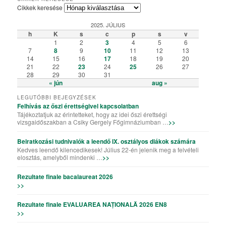
Cikkek keresése
2025. JÚLIUS
h
K
s
c
p
s
v
1
2
3
4
5
6
7
8
9
10
11
12
13
14
15
16
17
18
19
20
21
22
23
24
25
26
27
28
29
30
31
« jún
aug »
LEGUTÓBBI BEJEGYZÉSEK
Felhívás az őszi érettségivel kapcsolatban
Tájékoztatjuk az érintetteket, hogy az idei őszi érettségi
vizsgaidőszakban a Csiky Gergely Főgimnáziumban …
>>
Beiratkozási tudnivalók a leendő IX. osztályos diákok számára
Kedves leendő kilencedikesek! Július 22-én jelenik meg a felvételi
elosztás, amelyből mindenki …
>>
Rezultate finale bacalaureat 2026
>>
Rezultate finale EVALUAREA NAȚIONALĂ 2026 EN8
>>