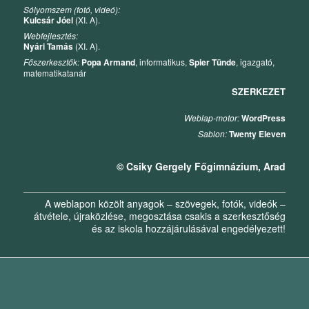
Sólyomszem (fotó, videó):
Kulcsár Jóel
(XI. A).
Webfejlesztés:
Nyári Tamás
(XI. A).
Főszerkesztők:
Popa Armand
, informatikus,
Spier Tünde
, igazgató,
matematikatanár
SZERKEZET
Weblap-motor:
WordPress
Sablon:
Twenty Eleven
© Csiky Gergely Főgimnázium, Arad
A weblapon közölt anyagok – szövegek, fotók, videók –
átvétele, újraközlése, megosztása csakis a szerkesztőség
és az iskola hozzájárulásával engedélyezett!