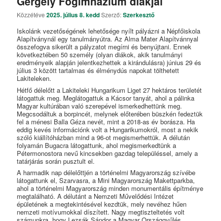
Gergely Főgimnázium diákjai
Közzétéve
2025. július 8. kedd
Szerző:
Szerkesztő
Iskolánk vezetőségének lehetősége nyílt pályázni a Népfőiskola
Alapítványnál egy tanulmányútra. Az Alma Mater Alapítvánnyal
összefogva sikerült a pályzatot megírni és benyújtani. Ennek
következtében 50 személy (olyan diákok, akik tanulmányi
eredményeik alapján jelentkezhettek a kirándulásra) június 29 és
július 3 között tartalmas és élménydús napokat tölthetett
Lakiteleken.
Hétfő délelőtt a Lakiteleki Hungarikum Liget 27 hektáros területét
látogattuk meg. Meglátogattuk a Kácsor tanyát, ahol a pálinka
Magyar kultúrában való szerepével ismerkedhettünk meg.
Megcsodáltuk a borpincét, melynek előterében büszkén fedeztük
fel a ménesi Balla Géza nevét, mint a 2018-as év borásza. Ha
eddig kevés információnk volt a Hungarikumokról, most a nekik
szóló kiállítóházban mind a 96-ot megismerhettük. A délután
folyamán Bugacra látogattunk, ahol megismerkedtünk a
Pétermonostora nevű kincsekben gazdag településsel, amely a
tatárjárás során pusztult el.
A harmadik nap délelőttjén a történelmi Magyarország szívébe
látogattunk el, Szarvasra, a Mini Magyarország Makettparkba,
ahol a történelmi Magyarország minden monumentális építménye
megtalálható. A délutánt a Nemzeti Művelődési Intézet
épületének a megtekintésével kezdtük, mely nevéhez hűen
nemzeti motívumokkal díszített. Nagy megtiszteltetés volt
számunkra, hogy Lezsák Sándor a Magyar Országgyűlés