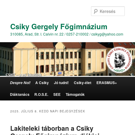
Kere
Csiky Gergely Főgimnázium
310085, Arad, Str. I. Calvin nr. 22 / 0257-210002 / csikyg@yahoo.com
Főmenü
A Csiky
Jó tudni!
Csiky-élet
ERASMUS+
Despre Noi!
Tovább az elsődleges tartalomra
Tovább a másodlagos tartalomra
Diáktanács
R.O.S.E.
SEE
Támogatók
2025. JÚLIUS 8. KEDD
NAPI BEJEGYZÉSEK
Lakiteleki táborban a Csiky