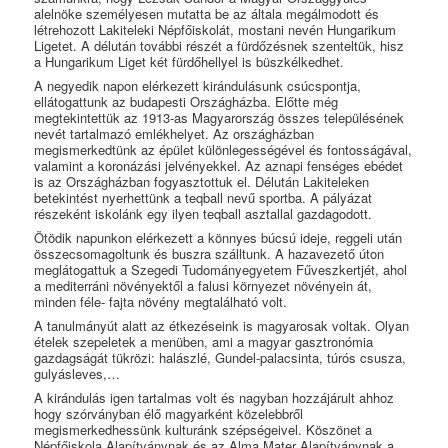
alelnöke személyesen mutatta be az általa megálmodott és
létrehozott Lakiteleki Népfőiskolát, mostani nevén Hungarikum
Ligetet. A délután további részét a fürdőzésnek szenteltük, hisz
a Hungarikum Liget két fürdőhellyel is büszkélkedhet.
A negyedik napon elérkezett kirándulásunk csúcspontja,
ellátogattunk az budapesti Országházba. Előtte még
megtekintettük az 1913-as Magyarország összes településének
nevét tartalmazó emlékhelyet. Az országházban
megismerkedtünk az épület különlegességével és fontosságával,
valamint a koronázási jelvényekkel. Az aznapi fenséges ebédet
is az Országházban fogyasztottuk el. Délután Lakiteleken
betekintést nyerhettünk a teqball nevű sportba. A pályázat
részeként iskolánk egy ilyen teqball asztallal gazdagodott.
Ötödik napunkon elérkezett a könnyes búcsú ideje, reggeli után
összecsomagoltunk és buszra szálltunk. A hazavezető úton
meglátogattuk a Szegedi Tudományegyetem Fűveszkertjét, ahol
a mediterráni növényektől a falusi környezet növényein át,
minden féle- fajta növény megtalálható volt.
A tanulmányút alatt az étkezéseink is magyarosak voltak. Olyan
ételek szepeletek a menüben, ami a magyar gasztronómia
gazdagságát tükrözi: halászlé, Gundel-palacsinta, túrós csusza,
gulyásleves,…
A kirándulás igen tartalmas volt és nagyban hozzájárult ahhoz
hogy szórványban élő magyarként közelebbről
megismerkedhessünk kulturánk szépségeivel. Köszönet a
Népfőiskola Alapítványnak és az Alma Mater Alapítványnak a